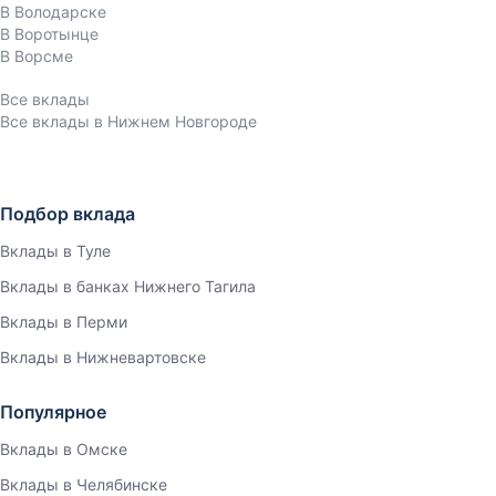
В Володарске
В Воротынце
В Ворсме
Все вклады
Все вклады в Нижнем Новгороде
Подбор вклада
Вклады в Туле
Вклады в банках Нижнего Тагила
Вклады в Перми
Вклады в Нижневартовске
Популярное
Вклады в Омске
Вклады в Челябинске