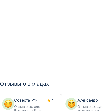
Отзывы о вкладах
Совесть РФ
4
Александр
Отзыв о вкладе
Отзыв о вкладе
Восточного Банка
Московского