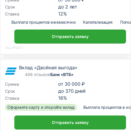
до
2
лет
Срок
12
%
Ставка
Выплата процентов ежемесячно
Капитализация
Попо
Отправить заявку
Лиц. №2673
Вклад «Двойная выгода»
498 отзывов
Банк «ВТБ»
от
30 000 ₽
Сумма
до
370
дней
Срок
18
%
Ставка
Оформите карту и откройте вклад
Выплата процентов в ко
Отправить заявку