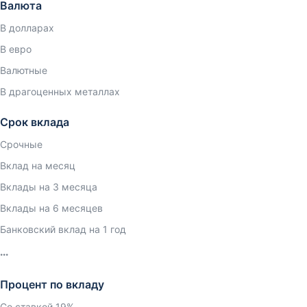
Валюта
В долларах
В евро
Валютные
В драгоценных металлах
Срок вклада
Срочные
Вклад на месяц
Вклады на 3 месяца
Вклады на 6 месяцев
Банковский вклад на 1 год
Процент по вкладу
Со ставкой 19%