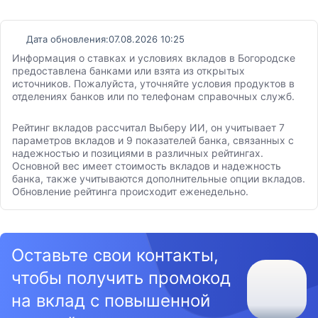
Дата обновления:
07.08.2026 10:25
Информация о ставках и условиях вкладов в Богородске
предоставлена банками или взята из открытых
источников. Пожалуйста, уточняйте условия продуктов в
отделениях банков или по телефонам справочных служб.
Рейтинг вкладов рассчитал Выберу ИИ, он учитывает 7
параметров вкладов и 9 показателей банка, связанных с
надежностью и позициями в различных рейтингах.
Основной вес имеет стоимость вкладов и надежность
банка, также учитываются дополнительные опции вкладов.
Обновление рейтинга происходит еженедельно.
Оставьте свои контакты,
чтобы получить промокод
на вклад с повышенной