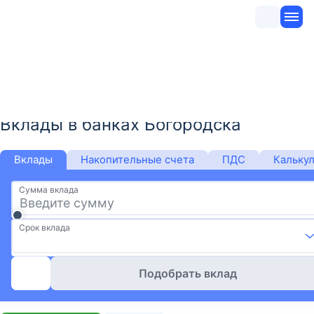
Вклады в банках Богородска
Вклады
Накопительные счета
ПДС
Калькул
Сумма вклада
Срок вклада
Подобрать вклад