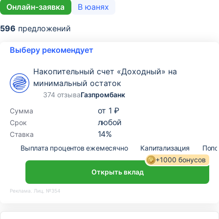
Онлайн-заявка
В юанях
596
предложений
Выберу рекомендует
Накопительный счет «Доходный» на
минимальный остаток
374 отзыва
Газпромбанк
от
1 ₽
Сумма
любой
Срок
14
%
Ставка
Выплата процентов ежемесячно
Капитализация
Попо
+1000 бонусов
Открыть вклад
Реклама. Лиц. №354