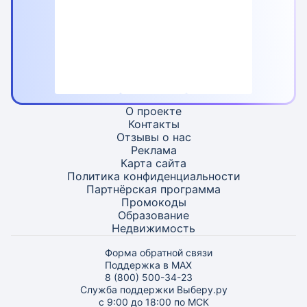
О проекте
Контакты
Отзывы о нас
Реклама
Карта
сайта
Политика конфиденциальности
Партнёрская программа
Промокоды
Образование
Недвижимость
Форма обратной связи
Поддержка в MAX
8 (800) 500-34-23
Служба поддержки Выберу.ру
с 9:00 до 18:00 по МСК