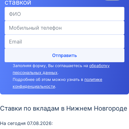
ставкой
Отправить
Заполняя форму, Вы соглашаетесь на
обработку
персональных данных
.
Подробнее об этом можно узнать в
политике
конфиденциальности
.
Ставки по вкладам в Нижнем Новгороде
На сегодня 07.08.2026: