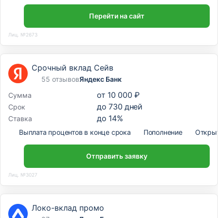
Перейти на сайт
Лиц. №2673
Срочный вклад Сейв
55 отзывов
Яндекс Банк
от
10 000 ₽
Сумма
до
730
дней
Срок
до
14
%
Ставка
Выплата процентов в конце срока
Пополнение
Откры
Отправить заявку
Лиц. №3027
Локо-вклад промо