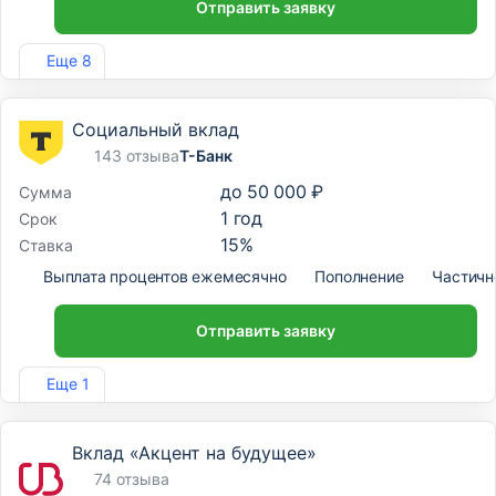
Отправить заявку
Лиц. №354
Еще 8
Социальный вклад
143 отзыва
Т-Банк
до
50 000 ₽
Сумма
1
год
Срок
15
%
Ставка
Выплата процентов ежемесячно
Пополнение
Частичн
Отправить заявку
Лиц. №2673
Еще 1
Вклад «Акцент на будущее»
74 отзыва