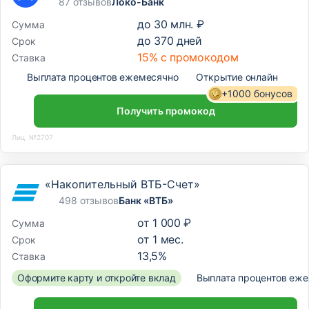
87 отзывов
Локо-Банк
до
30 млн. ₽
Сумма
до
370
дней
Срок
15% с промокодом
Ставка
Выплата процентов ежемесячно
Открытие онлайн
+1000 бонусов
Получить промокод
Лиц. №2707
«Накопительный ВТБ-Счет»
498 отзывов
Банк «ВТБ»
от
1 000 ₽
Сумма
от
1
мес.
Срок
13,5
%
Ставка
Оформите карту и откройте вклад
Выплата процентов еж