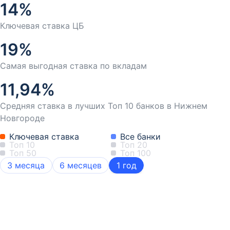
14%
Ключевая ставка ЦБ
19%
Самая выгодная ставка по вкладам
11,94%
Средняя ставка в лучших Топ 10 банков в Нижнем
Новгороде
Ключевая ставка
Все банки
Топ 10
Топ 20
Топ 50
Топ 100
3 месяца
6 месяцев
1 год