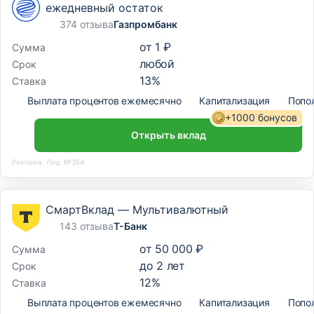
ежедневный остаток
374 отзыва
Газпромбанк
от
1 ₽
Сумма
любой
Срок
13
%
Ставка
Выплата процентов ежемесячно
Капитализация
Попо
+1000 бонусов
Открыть вклад
Реклама. Лиц. №354
СмартВклад — Мультивалютный
143 отзыва
Т-Банк
от
50 000 ₽
Сумма
до
2
лет
Срок
12
%
Ставка
Выплата процентов ежемесячно
Капитализация
Попо