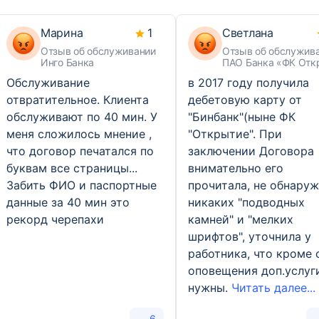
Марина
1
Светлана
Отзыв об обслуживании
Отзыв об обслужив
Инго Банка
ПАО Банка «ФК Отк
Обслуживание
в 2017 году получила
отвратительное. Клиента
дебетовую карту от
обслуживают по 40 мин. У
"Бинбанк"(ныне ФК
меня сложилось мнение ,
"Открытие". При
что договор печатался по
заключении Договора
буквам все страницы...
внимательно его
Забить ФИО и паспортные
прочитала, не обнару
данные за 40 мин это
никаких "подводных
рекорд черепахи
камней" и "мелких
шрифтов", уточнила у
работника, что кроме 
оповещения доп.услуг
нужны.
Читать далее...
6