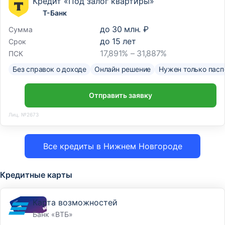
Кредит «Под залог квартиры»
Т-Банк
до
30 млн. ₽
Сумма
до
15
лет
Срок
17,891% – 31,887%
ПСК
Без справок о доходе
Онлайн решение
Нужен только пасп
Отправить заявку
Лиц. №2673
Все кредиты в Нижнем Новгороде
Кредитные карты
Карта возможностей
Банк «ВТБ»