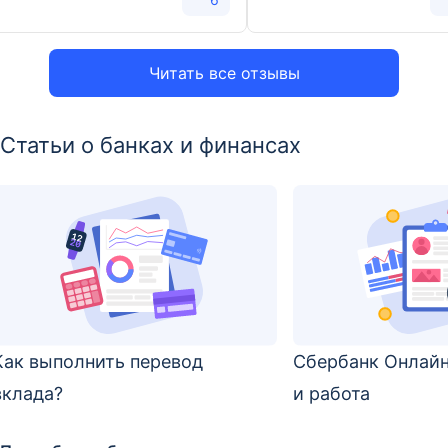
Читать все отзывы
Статьи о банках и финансах
Как выполнить перевод
Сбербанк Онлай
вклада?
и работа