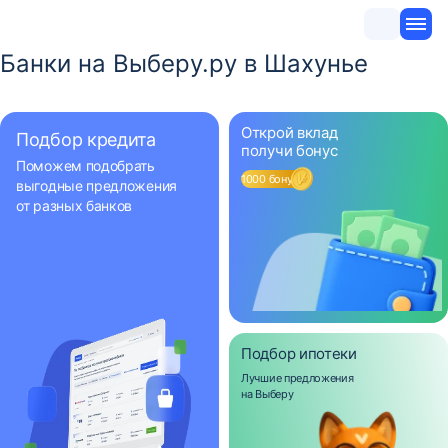
Банки на Выберу.ру в Шахунье
Открой вклад
Подбор кредита
получи бонус
Поможем подобрать
1000 бонусов
выгодные предложения
от разных банков
Подбор ипотеки
Лучшие предложения
на Выберу