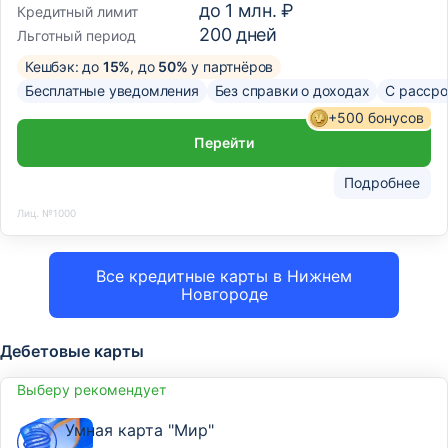
до
1 млн. ₽
Кредитный лимит
200
дней
Льготный период
Кешбэк: до
15%
, до
50%
у партнёров
Бесплатные уведомления
Без справки о доходах
С рассро
+500 бонусов
Перейти
Подробнее
Лиц. №1000
Все кредитные карты в Нижнем
Новгороде
Дебетовые карты
Выберу рекомендует
Умная карта "Мир"