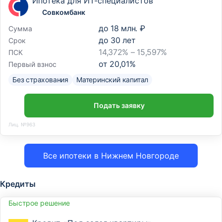
Ипотека для ИТ-специалистов
Совкомбанк
до
18 млн. ₽
Сумма
до
30
лет
Срок
14,372% – 15,597%
ПСК
от
20,01
%
Первый взнос
Без страхования
Материнский капитал
Подать заявку
Лиц. №963
Все ипотеки в Нижнем Новгороде
Кредиты
Быстрое решение