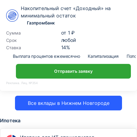
Накопительный счет «Доходный» на
минимальный остаток
Газпромбанк
от
1 ₽
Сумма
любой
Срок
14
%
Ставка
Выплата процентов ежемесячно
Капитализация
Попо
Отправить заявку
Реклама. Лиц. №354
Все вклады в Нижнем Новгороде
Ипотека