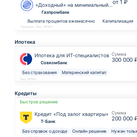
от
1 ₽
«Доходный» на минимальный
остаток
Газпромбанк
Выплата процентов ежемесячно
Капитализация
Реклама. Лиц. №354
Ипотека
Сумма
Ипотека для ИТ-специалистов
300 000 
Совкомбанк
Без страхования
Материнский капитал
Лиц. №963
Кредиты
Быстрое решение
Сумма
Кредит «Под залог квартиры»
200 000 
Т-Банк
Без справок о доходе
Онлайн решение
Нужен тольк