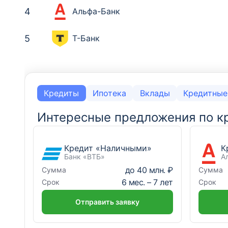
4
Альфа-Банк
5
Т-Банк
Место
Место
Банк
Банк
1
1
Сбербанк России
Сбербанк России
Кредиты
Ипотека
Вклады
Кредитные
2
2
Банк «ВТБ»
Банк «ВТБ»
Интересные предложения по к
3
3
Альфа-Банк
Альфа-Банк
Кредит «Наличными»
К
Банк «ВТБ»
А
4
4
Т-Банк
Т-Банк
до
40 млн. ₽
Сумма
Сумма
6
мес. –
7
лет
Срок
Срок
5
5
Совкомбанк
Газпромбанк
Отправить заявку