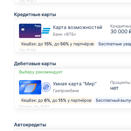
Лиц. №2673
Кредитные карты
Кредитны
Карта возможностей
30 000 
Банк «ВТБ»
Кешбэк: до
15%
, до
50%
у партнёров
Бесплатные уве
Лиц. №1000
Дебетовые карты
Выберу рекомендует
Проценты 
Умная карта "Мир"
нет
Газпромбанк
Кешбэк: до
6%
, до
15%
у партнёров
Бесплатный выпу
Реклама. Лиц. №354
Автокредиты