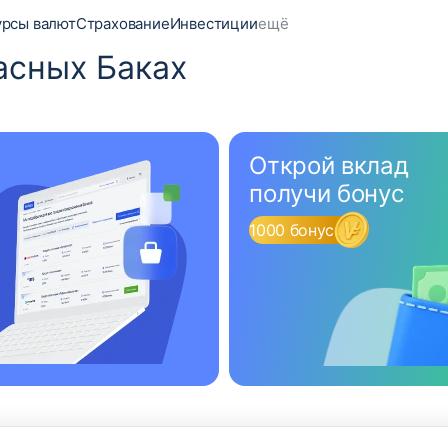
урсы валют
Страхование
Инвестиции
ещё
асных Баках
Открой вклад
получи бонус
1000 бонусов