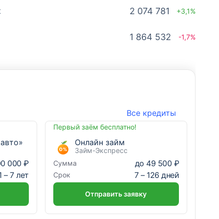
к
2 074 781
+3,1%
1 864 532
-1,7%
Активы, млн ₽
Активы, млн ₽
652 105
1 516 591
-3,6%
+1,1%
454 839
918 523
-4,5%
-1,4%
Все кредиты
449 593
574 946
+3,3%
-1,8%
Первый заём бесплатно!
 авто»
Онлайн займ
Займ-Экспресс
тербург»
395 005
347 552
+3,1%
+2%
00 000 ₽
до
49 500 ₽
Сумма
1
–
7
лет
7
–
126
дней
Срок
337 337
282 054
+6,9%
+1,1%
Отправить заявку