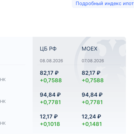
Подробный индекс ипо
ЦБ РФ
MOEX
08.08.2026
07.08.2026
82,17 ₽
82,17 ₽
НК
+0,7588
+0,7588
94,84 ₽
94,84 ₽
НК
+0,7781
+0,7781
12,17 ₽
12,24 ₽
НК
+0,1018
+0,1481