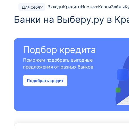
Вклады
Кредиты
Ипотека
Карты
Займы
К
Для себя
Банки на Выберу.ру в Кр
Подбор кредита
Поможем подобрать выгодные
предложения от разных банков
Подобрать кредит