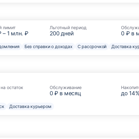
й лимит
Льготный период
Обслуж
₽
–
1 млн. ₽
200
дней
0 ₽ в 
домления
Без справки о доходах
С рассрочкой
Доставка ку
на остаток
Обслуживание
Накопит
0 ₽ в месяц
до 14
ск
Доставка курьером