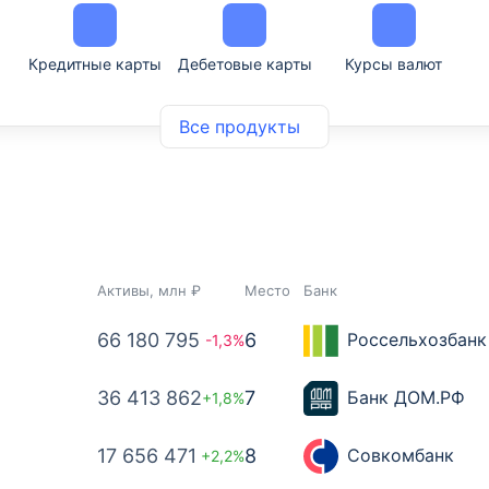
Кредитные карты
Дебетовые карты
Курсы валют
Все продукты
Активы, млн ₽
Место
Банк
66 180 795
6
Россельхозбанк
-1,3%
36 413 862
7
Банк ДОМ.РФ
+1,8%
17 656 471
8
Совкомбанк
+2,2%