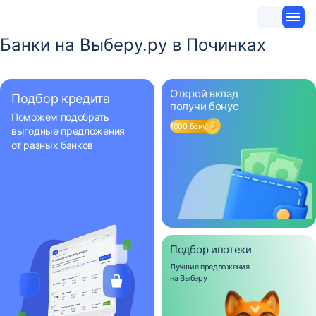
Банки на Выберу.ру в Починках
Открой вклад
Подбор кредита
получи бонус
Поможем подобрать
1000 бонусов
выгодные предложения
от разных банков
Подбор ипотеки
Лучшие предложения
на Выберу