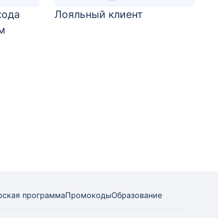
хода
Лояльный клиент
м
рская программа
Промокоды
Образование