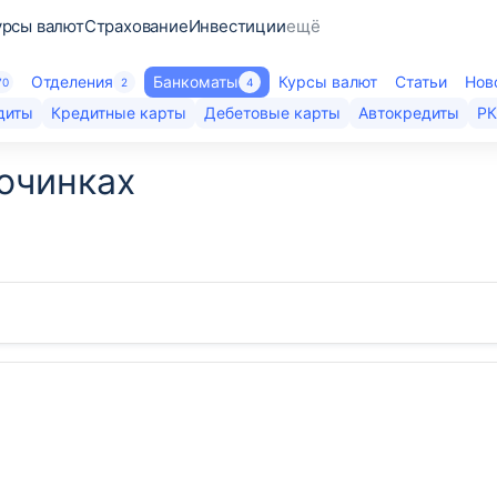
урсы валют
Страхование
Инвестиции
ещё
Отделения
Банкоматы
Курсы валют
Статьи
Нов
70
2
4
диты
Кредитные карты
Дебетовые карты
Автокредиты
Р
очинках