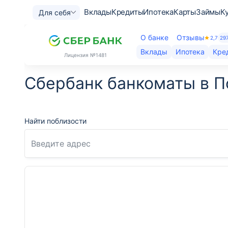
Вклады
Кредиты
Ипотека
Карты
Займы
К
Для себя
О банке
Отзывы
2,7
29
Вклады
Ипотека
Кре
Лицензия
№1481
Сбербанк банкоматы в П
Найти поблизости