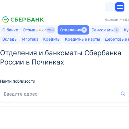
Лицензия
№1481
О банке
Отзывы
Отделения
Банкоматы
Ку
2,7
2968
2
4
Вклады
Ипотека
Кредиты
Кредитные карты
Дебетовые 
Отделения и банкоматы Сбербанка
России в Починках
Найти поблизости